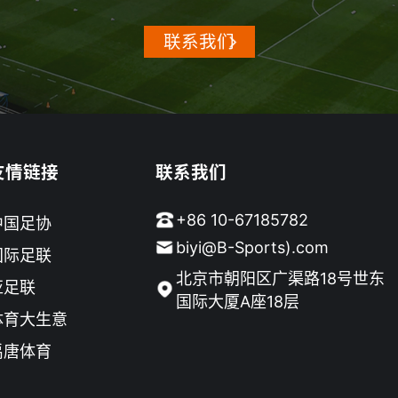
联系我们
友情链接
联系我们
+86 10-67185782
中国足协
biyi@B-Sports).com
国际足联
北京市朝阳区广渠路18号世东
亚足联
国际大厦A座18层
体育大生意
禹唐体育