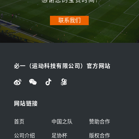
联系我们
必一（运动科技有限公司）官方网站
网站链接
首页
中国之队
赞助合作
公司介绍
足协杯
版权合作