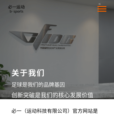
关于我们
足球是我们的品牌基因
创新突破是我们的核心发展价值
必一（运动科技有限公司）官方网站是